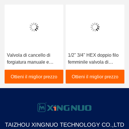
Valvola di cancello di
1/2" 3/4" HEX doppio filo
forgiatura manuale e
femminile valvola di
valvola a sfera 200 PSI
arresto in ottone
F/F ISO228/1 Superficie a
Ottieni il miglior prezzo
Ottieni il miglior prezzo
filo
TAIZHOU XINGNUO TECHNOLOGY CO.,LTD