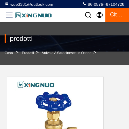
wue3381@outlook.com
86-0576--87104728
Citazione
prodotti
>
>
>
Casa.
Prodotti
Valvola A Saracinesca In Ottone
Valvola Di Porta I