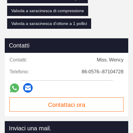
Valvola a saracinesca di compressione
Valvola a saracinesca d'ottone a 1 pollici
Contatti
Contatti:
Miss. Wency
Telefono:
86-0576--87104728
Contattaci ora
Inviaci una mail.