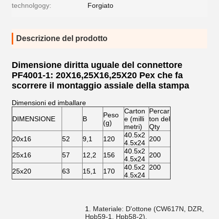
technolgogy:
Forgiato
Descrizione del prodotto
Dimensione diritta uguale del connettore
PF4001-1: 20X16,25X16,25X20 Pex che fa
scorrere il montaggio assiale della stampa
Dimensioni ed imballare
Carton
Percar
Peso
DIMENSIONE
B
e (milli
ton del
(g)
metri)
Qty
40.5x2
20x16
52
9,1
120
200
4.5x24
40.5x2
25x16
57
12,2
156
200
4.5x24
40.5x2
200
25x20
63
15,1
170
4.5x24
1.
Materiale: D'ottone (CW617N, DZR,
Hpb59-1, Hpb58-2).