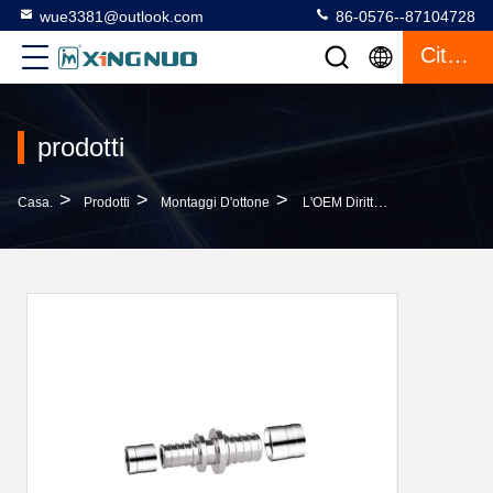
wue3381@outlook.com
86-0576--87104728
Citazione
prodotti
>
>
>
Casa.
Prodotti
Montaggi D'ottone
L'OEM Diritto Uguale D'ottone Degli Accessori Per Tubi Del Connettore PF4001-1 PEX Ha Approvato