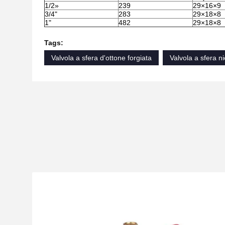
1/2»
239
29×16×9
3/4"
283
29×18×8
1"
482
29×18×8
Tags:
Valvola a sfera d'ottone forgiata
Valvola a sfera n