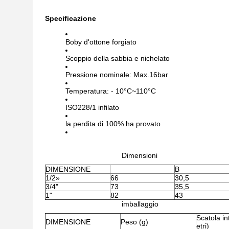
Specificazione
Boby d'ottone forgiato
Scoppio della sabbia e nichelato
Pressione nominale: Max.16bar
Temperatura: - 10°C~110°C
ISO228/1 infilato
la perdita di 100% ha provato
Dimensioni
DIMENSIONE
B
1/2»
66
30,5
3/4"
73
35,5
1"
82
43
imballaggio
Scatola in
DIMENSIONE
Peso (g)
etri)