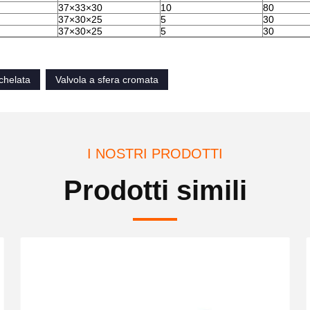
37×33×30
10
80
37×30×25
5
30
37×30×25
5
30
ichelata
Valvola a sfera cromata
I NOSTRI PRODOTTI
Prodotti simili