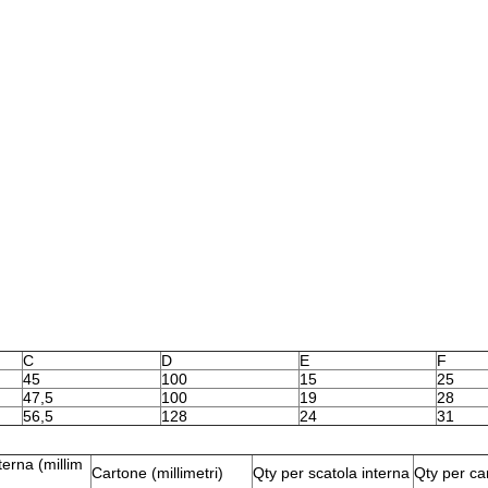
C
D
E
F
45
100
15
25
47,5
100
19
28
56,5
128
24
31
terna (millim
Cartone (millimetri)
Qty per scatola interna
Qty per ca