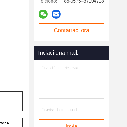
Telefono:
86-0576--87104728
Contattaci ora
Inviaci una mail.
rtone
Invia