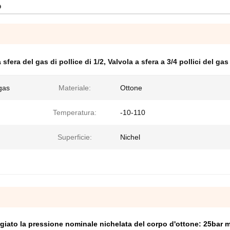
o
 sfera del gas di pollice di 1/2
,
Valvola a sfera a 3/4 pollici del gas
 gas
Materiale:
Ottone
Temperatura:
-10-110
Superficie:
Nichel
rgiato la pressione nominale nichelata del corpo d'ottone: 25bar