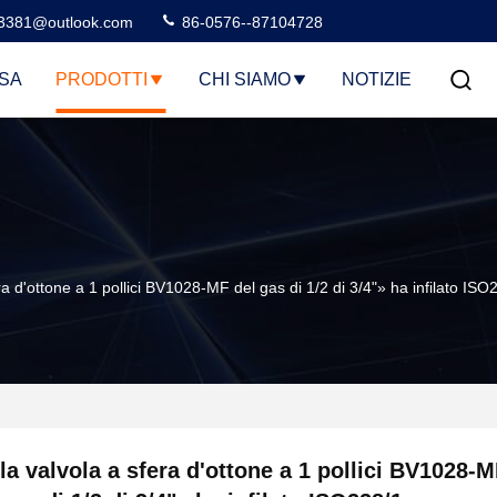
3381@outlook.com
86-0576--87104728
SA
PRODOTTI
CHI SIAMO
NOTIZIE
ra d'ottone a 1 pollici BV1028-MF del gas di 1/2 di 3/4"» ha infilato ISO
la valvola a sfera d'ottone a 1 pollici BV1028-M