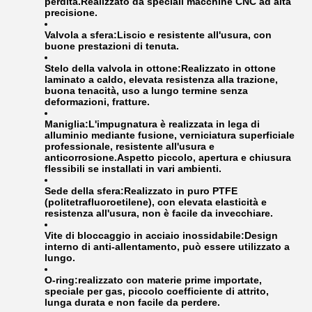
perdita.Realizzato da speciali macchine CNC ad alta
precisione.
Valvola a sfera:
Liscio e resistente all'usura, con
buone prestazioni di tenuta.
Stelo della valvola in ottone:
Realizzato in ottone
laminato a caldo, elevata resistenza alla trazione,
buona tenacità, uso a lungo termine senza
deformazioni, fratture.
Maniglia:
L'impugnatura è realizzata in lega di
alluminio mediante fusione, verniciatura superficiale
professionale, resistente all'usura e
anticorrosione.Aspetto piccolo, apertura e chiusura
flessibili se installati in vari ambienti.
Sede della sfera:
Realizzato in puro PTFE
(politetrafluoroetilene), con elevata elasticità e
resistenza all'usura, non è facile da invecchiare.
Vite di bloccaggio in acciaio inossidabile:
Design
interno di anti-allentamento, può essere utilizzato a
lungo.
O-ring:
realizzato con materie prime importate,
speciale per gas, piccolo coefficiente di attrito,
lunga durata e non facile da perdere.