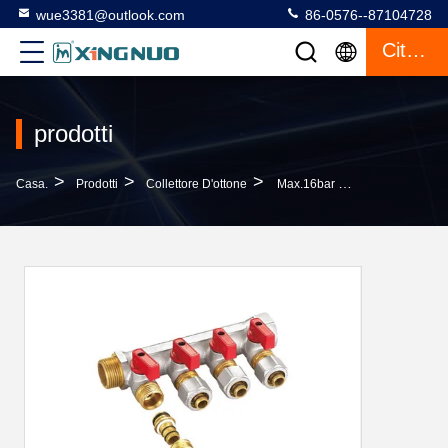
wue3381@outlook.com
86-0576--87104728
Citazione
prodotti
>
>
>
Casa.
Prodotti
Collettore D'ottone
Max.16bar Valvola Collettore Ottone 3/4"xD16 Collettore Diffusore Ottone 4 Vie