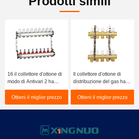
Prodotti simili
16 il collettore d'ottone di
Il collettore d'ottone di
modo di Antivari 2 ha
distribuzione del gas ha
forgiato il collettore
infilato la distribuzione
d'ottone di distribuzione
PTFE molteplice
Ottieni il miglior prezzo
Ottieni il miglior prezzo
del corpo d'ottone
dell'acqua calda