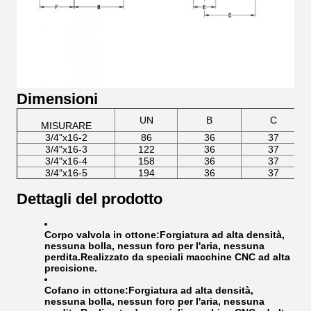
Dimensioni
UN
B
C
MISURARE
3/4"x16-2
86
36
37
3/4"x16-3
122
36
37
3/4"x16-4
158
36
37
3/4"x16-5
194
36
37
Dettagli del prodotto
Corpo valvola in ottone:
Forgiatura ad alta densità,
nessuna bolla, nessun foro per l'aria, nessuna
perdita.Realizzato da speciali macchine CNC ad alta
precisione.
Cofano in ottone:
Forgiatura ad alta densità,
nessuna bolla, nessun foro per l'aria, nessuna