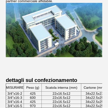
partner commerciale affidabile.
dettagli sul confezionamento
MISURARE
Peso (g)
Scatola interna (mm)
Cartone (mm)
3/4"x16-2
425
22x16.5x12
34x22.5x23
3/4"x16-3
600
22x16.5x12
34x22.5x25
3/4"x16-4
425
22x16.5x12
34x22.5x25
3/4"x16-5
970
22x16.5x12
34x22.5x25