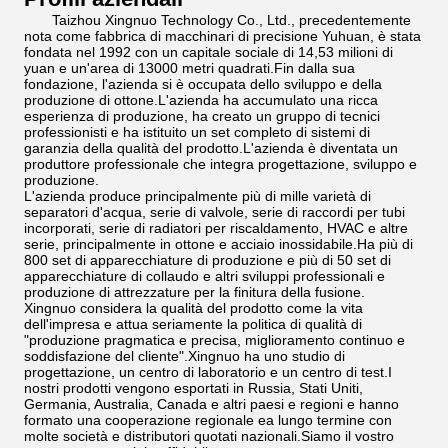
Taizhou Xingnuo Technology Co., Ltd., precedentemente
nota come fabbrica di macchinari di precisione Yuhuan, è stata
fondata nel 1992 con un capitale sociale di 14,53 milioni di
yuan e un'area di 13000 metri quadrati.Fin dalla sua
fondazione, l'azienda si è occupata dello sviluppo e della
produzione di ottone.L'azienda ha accumulato una ricca
esperienza di produzione, ha creato un gruppo di tecnici
professionisti e ha istituito un set completo di sistemi di
garanzia della qualità del prodotto.L'azienda è diventata un
produttore professionale che integra progettazione, sviluppo e
produzione.
L'azienda produce principalmente più di mille varietà di
separatori d'acqua, serie di valvole, serie di raccordi per tubi
incorporati, serie di radiatori per riscaldamento, HVAC e altre
serie, principalmente in ottone e acciaio inossidabile.Ha più di
800 set di apparecchiature di produzione e più di 50 set di
apparecchiature di collaudo e altri sviluppi professionali e
produzione di attrezzature per la finitura della fusione.
Xingnuo considera la qualità del prodotto come la vita
dell'impresa e attua seriamente la politica di qualità di
"produzione pragmatica e precisa, miglioramento continuo e
soddisfazione del cliente".Xingnuo ha uno studio di
progettazione, un centro di laboratorio e un centro di test.I
nostri prodotti vengono esportati in Russia, Stati Uniti,
Germania, Australia, Canada e altri paesi e regioni e hanno
formato una cooperazione regionale ea lungo termine con
molte società e distributori quotati nazionali.Siamo il vostro