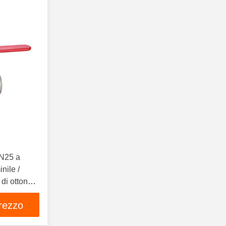
PN25 a
nile /
 di ottone
o
prezzo