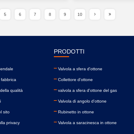
5
6
7
8
9
10
PRODOTTI
ziendale
Valvola a sfera d'ottone
a fabbrica
Collettore d'ottone
della qualità
valvola a sfera d'ottone del gas
i
Valvola di angolo d'ottone
 sito
Rubinetto in ottone
ulla privacy
Valvola a saracinesca in ottone