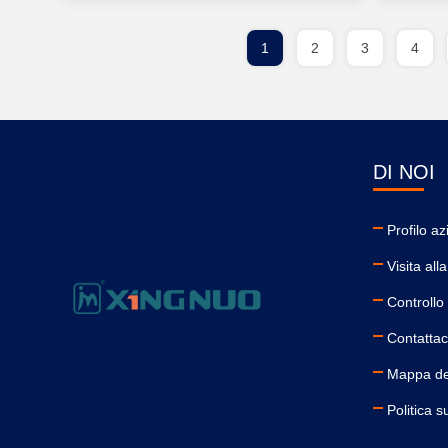
1
2
3
4
DI NOI
Profilo a
Visita all
Controllo 
Contattac
Mappa del
Politica s