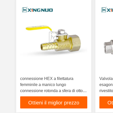
connessione HEX a filettatura
Valvola 
femminile a manico lungo
esagona
connessione rotonda a sfera di ottone
rivestit
Valvola a sfera di tiro Superficie di
Sand Bl
Ottieni il miglior prezzo
Ot
finitura connessioni terminali a
filettatura