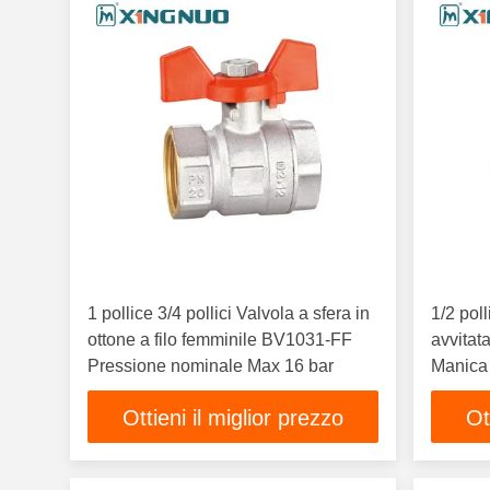
1 pollice 3/4 pollici Valvola a sfera in
1/2 poll
ottone a filo femminile BV1031-FF
avvitat
Pressione nominale Max 16 bar
Manica 
per il m
Ottieni il miglior prezzo
Ot
d'acqu