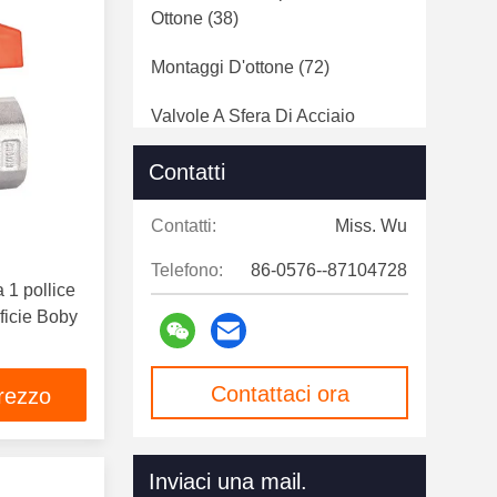
Ottone
(38)
Montaggi D'ottone
(72)
Valvole A Sfera Di Acciaio
Inossidabile
(10)
Contatti
Manifold In Acciaio Inossidabile
(20)
Contatti:
Miss. Wu
Montaggi Di Acciaio Inossidabile
Telefono:
86-0576--87104728
a 1 pollice
(10)
ficie Boby
Valse Di Controllo In Acciaio
Inossidabile
(3)
Contattaci ora
prezzo
Valvole Di Scarico In Acciaio
Inossidabile
(6)
Inviaci una mail.