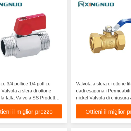
ice 3/4 pollice 1/4 pollice
Valvola a sfera di ottone fi
a Valvola a sfera di ottone
dadi esagonali Permeabilit
farfalla Valvola SS Produttori
nickel Valvola di chiusura 
ontaggio di tubi di gas
ottone placcata con funzi
tieni il miglior prezzo
Ottieni il miglior 
a
quarto giro