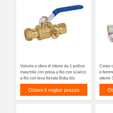
Valvola a sfera di ottone da 1 pollice
Corpo d
maschile con presa a filo con scarico
e femmin
a filo con leva forzata Boby blu
ottone 
Ottieni il miglior prezzo
Ot