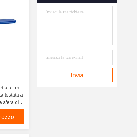
Invia
lettata con
à testata a
a sfera di
onamento a
prezzo