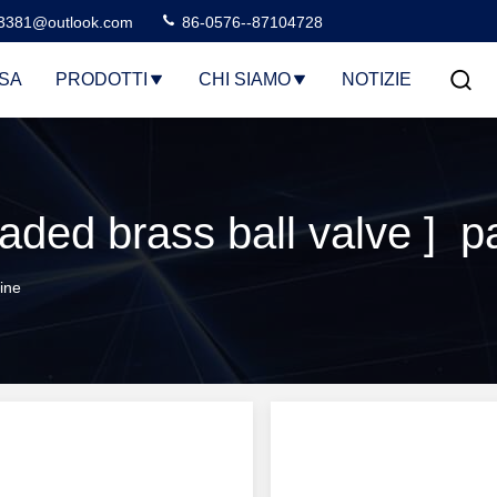
3381@outlook.com
86-0576--87104728
SA
PRODOTTI
CHI SIAMO
NOTIZIE
ded brass ball valve ] pa
ine