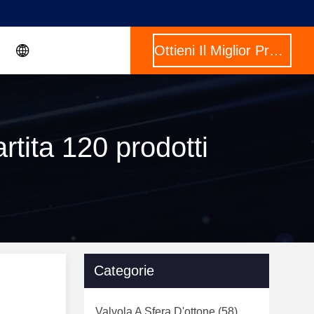
Ottieni Il Miglior Prezzo
rtita 120 prodotti
Categorie
Valvola A Sfera D'ottone
(58)